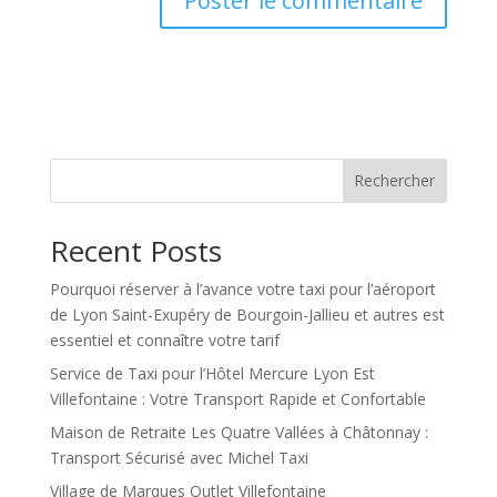
A
l
t
e
r
n
Rechercher
a
t
Recent Posts
i
v
Pourquoi réserver à l’avance votre taxi pour l’aéroport
e
de Lyon Saint-Exupéry de Bourgoin-Jallieu et autres est
:
essentiel et connaître votre tarif
Service de Taxi pour l’Hôtel Mercure Lyon Est
Villefontaine : Votre Transport Rapide et Confortable
Maison de Retraite Les Quatre Vallées à Châtonnay :
Transport Sécurisé avec Michel Taxi
Village de Marques Outlet Villefontaine