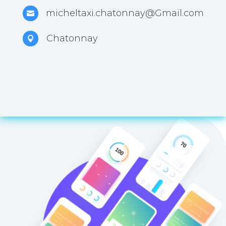
micheltaxi.chatonnay@Gmail.com

Chatonnay
