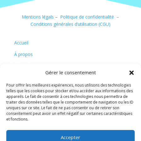
Mentions légals
–
Politique de confidentialité –
Conditions générales d’utilisation (CGU)
Accueil
À propos
Contact
Gérer le consentement
Actualités
Pour offrir les meilleures expériences, nous utilisons des technologies
telles que les cookies pour stocker et/ou accéder aux informations des
© 2025 Michel Taxi et associés. Tous droits
appareils. Le fait de consentir à ces technologies nous permettra de
réservés.
traiter des données telles que le comportement de navigation ou les ID
uniques sur ce site. Le fait de ne pas consentir ou de retirer son
consentement peut avoir un effet négatif sur certaines caractéristiques
Taxi, vsl conventionné cpam, Isère
et fonctions.
〉Propulsé par PROagences
Accepter