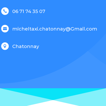
06 71 74 35 07

micheltaxi.chatonnay@Gmail.com

Chatonnay
