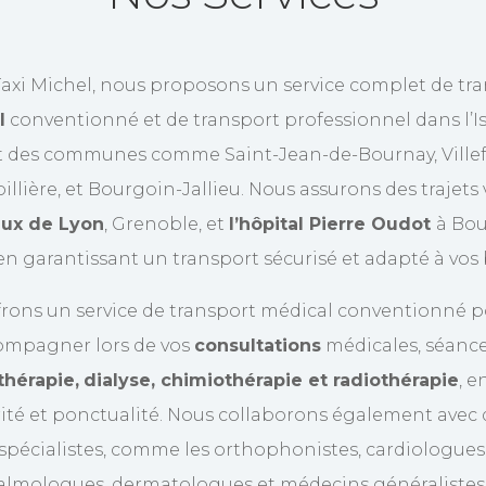
axi Michel, nous proposons un service complet de tr
l
conventionné et de transport professionnel dans l’Isè
t des communes comme Saint-Jean-de-Bournay, Villef
illière, et Bourgoin-Jallieu. Nous assurons des trajets 
aux de Lyon
, Grenoble, et
l’hôpital Pierre Oudot
à Bou
 en garantissant un transport sécurisé et adapté à vos
frons un service de transport médical conventionné p
ompagner lors de vos
consultations
médicales, séance
thérapie,
dialyse, chimiothérapie et radiothérapie
, e
ité et ponctualité. Nous collaborons également avec 
spécialistes, comme les orthophonistes, cardiologues
lmologues, dermatologues et médecins généralistes