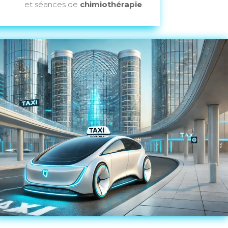
et séances de
chimiothérapie
.