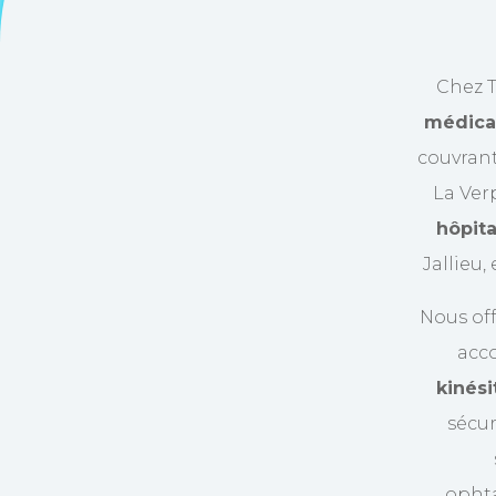
Chez T
médica
couvran
La Verp
hôpit
Jallieu,
Nous of
acc
kinési
sécur
ophta