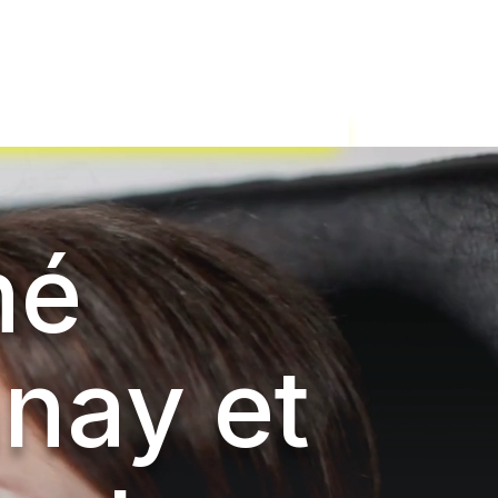
né
nay et