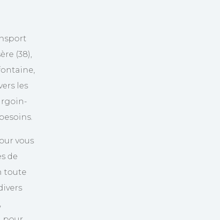
ansport
re (38),
ontaine,
vers les
rgoin-
 besoins.
our vous
s de
n toute
divers
,
, pour