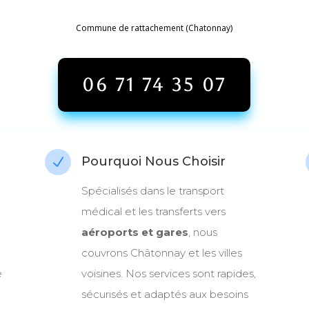
Commune de rattachement (Chatonnay)
06 71 74 35 07
Pourquoi Nous Choisir
N
Spécialisés dans le transport
médical et les transferts vers
aéroports et gares
, nous
couvrons Châtonnay et les villes
e
voisines. Nos services sont rapides,
sécurisés et adaptés aux besoins