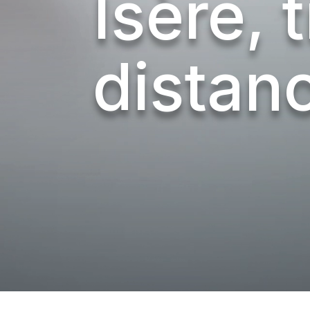
Isère, 
distan