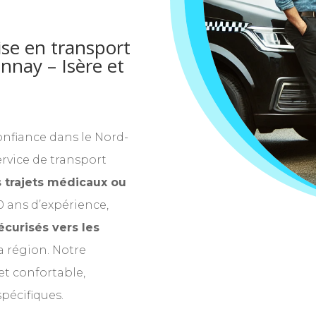
se en transport
nnay – Isère et
confiance dans le Nord-
ervice de transport
 trajets médicaux ou
0 ans d’expérience,
curisés vers les
a région. Notre
jet confortable,
pécifiques.