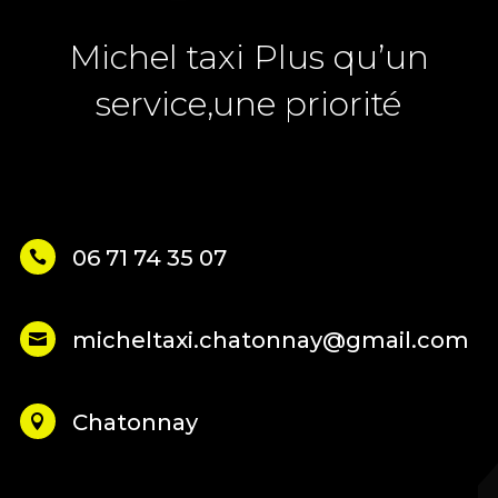
Michel taxi Plus qu’un
service,une priorité
06 71 74 35 07

micheltaxi.chatonnay@gmail.com

Chatonnay
