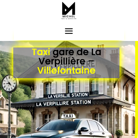
Taxi
gare de La
Verpillière –
Villefontaine