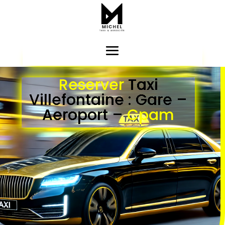
Reserver
Taxi
Villefontaine : Gare –
Aer
oport –
Cpam